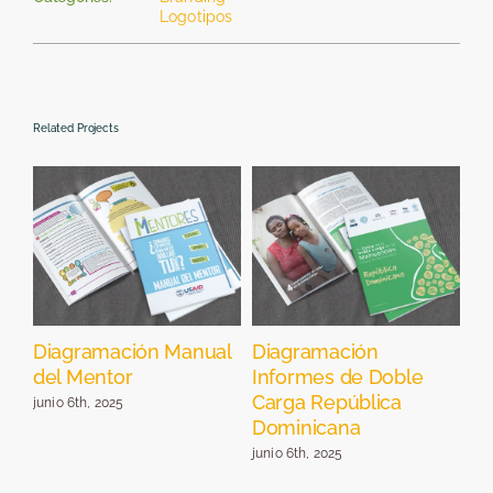
Logotipos
Related Projects
el
Diagramación Manual
Diagramación
Di
del Mentor
Informes de Doble
Pr
Carga República
Re
junio 6th, 2025
Dominicana
jun
junio 6th, 2025