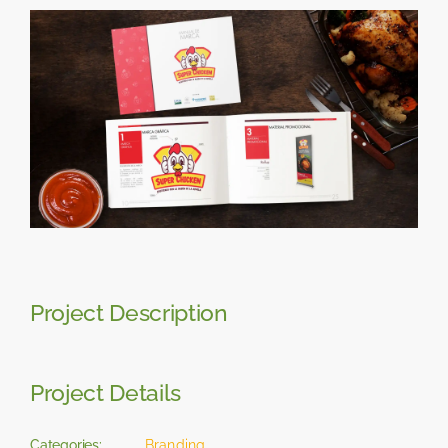
Skip
View
to
Larger
content
Image
Project Description
Project Details
Categories:
Branding