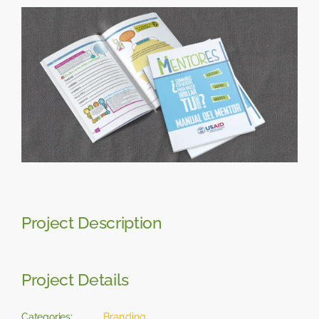
Skip
View
to
Larger
content
Image
Project Description
Project Details
Categories:
Branding