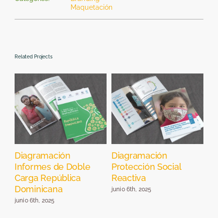
Maquetación
Related Projects
el
Diagramación
Diagramación
Di
Informes de Doble
Protección Social
Pr
Carga República
Reactiva
Se
Dominicana
junio 6th, 2025
jun
junio 6th, 2025