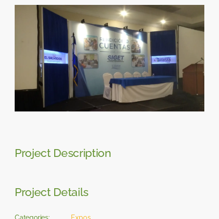
Skip
View
to
Larger
content
Image
Project Description
Project Details
Categories:
Expos