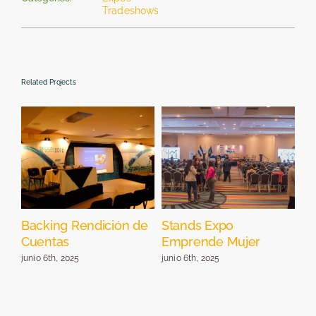
Tradeshows
Related Projects
Backing Rendición de
Stands Expo
Ma
Cuentas
Emprende Mujer
jun
junio 6th, 2025
junio 6th, 2025