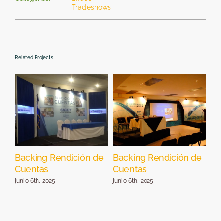
Tradeshows
Related Projects
Backing Rendición de
Backing Rendición de
St
Cuentas
Cuentas
E
junio 6th, 2025
junio 6th, 2025
jun