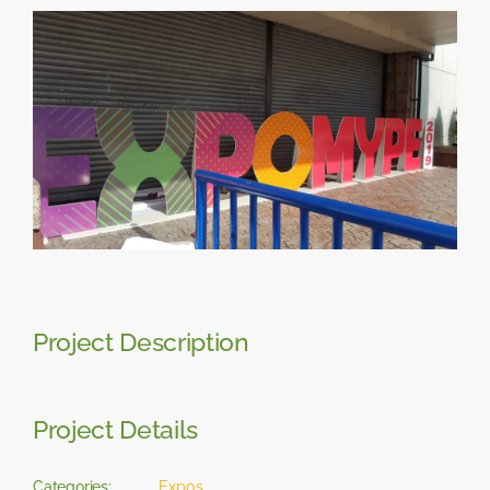
Skip
View
to
Larger
content
Image
Project Description
Project Details
Categories:
Expos