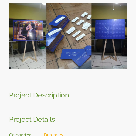
Skip
View
to
Larger
content
Image
Project Description
Project Details
Categories:
Dummies