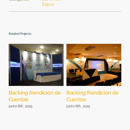
Expos
Related Projects
Backing Rendición de
Backing Rendición de
St
Cuentas
Cuentas
E
junio 6th, 2025
junio 6th, 2025
jun