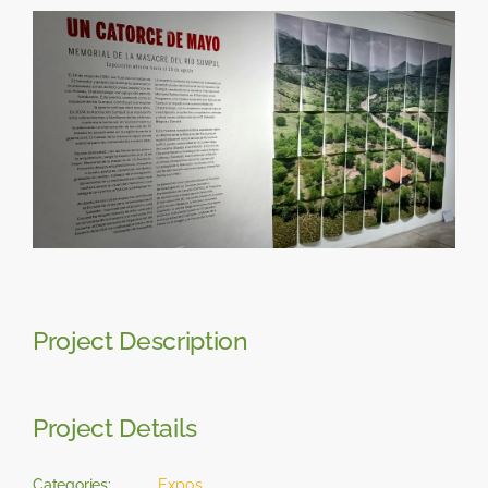
Skip
View
to
Larger
content
Image
Project Description
Project Details
Categories:
Expos