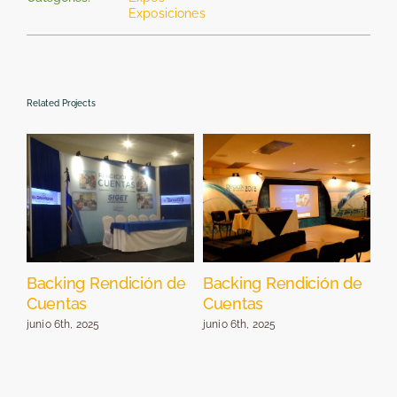
Exposiciones
Related Projects
Backing Rendición de
Backing Rendición de
St
Cuentas
Cuentas
E
junio 6th, 2025
junio 6th, 2025
jun