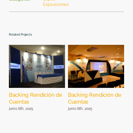
Exposiciones
Related Projects
Backing Rendición de
Backing Rendición de
St
Cuentas
Cuentas
E
junio 6th, 2025
junio 6th, 2025
jun