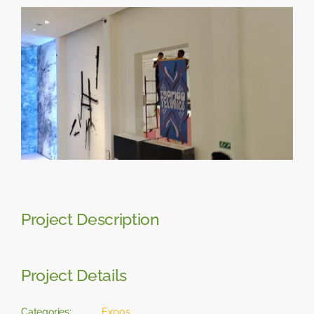
Skip
View
to
Larger
content
Image
Project Description
Project Details
Categories:
Expos