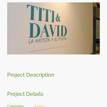
Skip
View
to
Larger
content
Image
Project Description
Project Details
Categories:
Expos