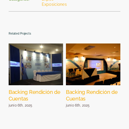
Exposiciones
Related Projects
Backing Rendición de
Backing Rendición de
St
Cuentas
Cuentas
E
junio 6th, 2025
junio 6th, 2025
jun