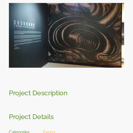
Skip
View
to
Larger
content
Image
Project Description
Project Details
Categories:
Expos