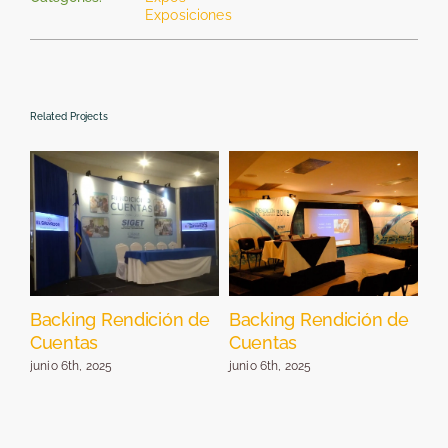
Exposiciones
Related Projects
Backing Rendición de
Backing Rendición de
St
Cuentas
Cuentas
E
junio 6th, 2025
junio 6th, 2025
jun