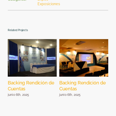
Exposiciones
Related Projects
Backing Rendición de
Backing Rendición de
St
Cuentas
Cuentas
E
junio 6th, 2025
junio 6th, 2025
jun