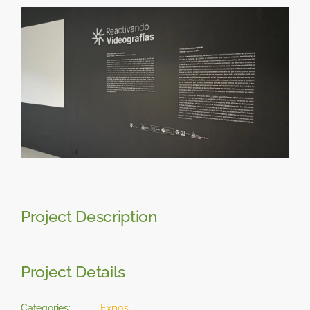
Skip
View
to
Larger
content
Image
Project Description
Project Details
Categories:
Expos