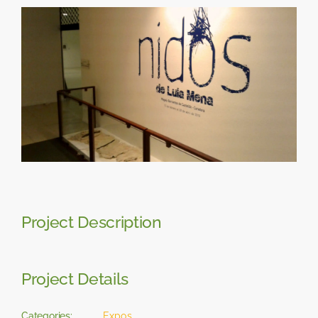
Skip
View
to
Larger
content
Image
Project Description
Project Details
Categories:
Expos