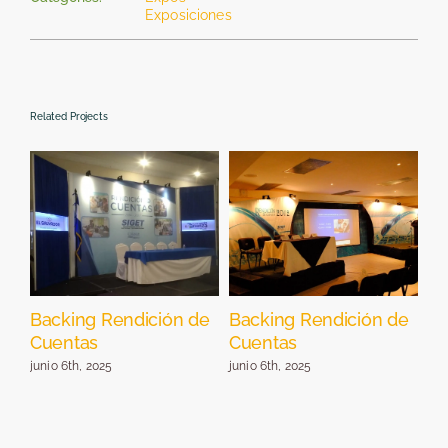
Exposiciones
Related Projects
Backing Rendición de
Backing Rendición de
St
Cuentas
Cuentas
E
junio 6th, 2025
junio 6th, 2025
jun