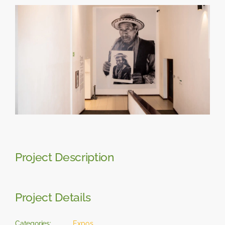
Skip
View
to
Larger
content
Image
Project Description
Project Details
Categories:
Expos