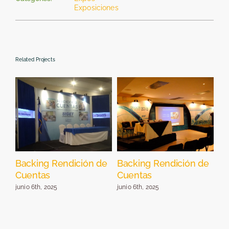
Exposiciones
Related Projects
Backing Rendición de
Backing Rendición de
St
Cuentas
Cuentas
E
junio 6th, 2025
junio 6th, 2025
jun