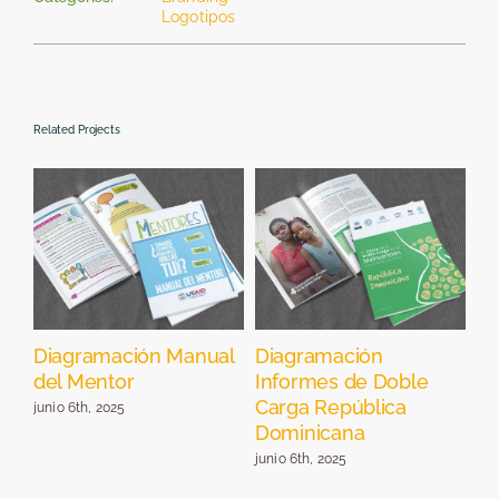
Logotipos
Related Projects
el
Diagramación Manual
Diagramación
Di
del Mentor
Informes de Doble
Pr
Carga República
Re
junio 6th, 2025
Dominicana
jun
junio 6th, 2025