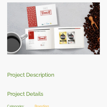
Skip
View
to
Larger
content
Image
Project Description
Project Details
Categories:
Branding