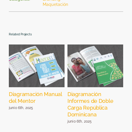
Maquetación
Related Projects
el
Diagramación Manual
Diagramación
Di
del Mentor
Informes de Doble
Pr
Carga República
Re
junio 6th, 2025
Dominicana
jun
junio 6th, 2025