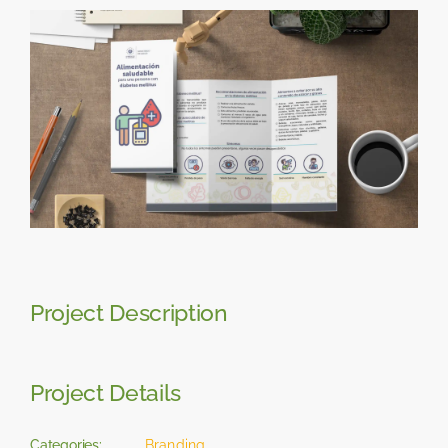
Skip
View
to
Larger
content
Image
Project Description
Project Details
Categories:
Branding