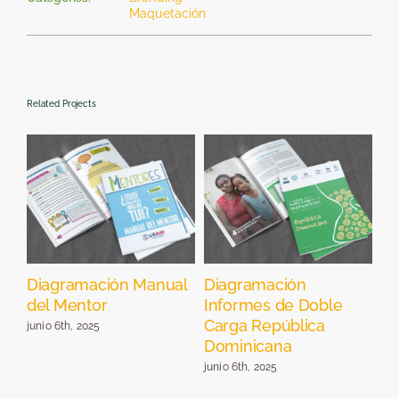
Maquetación
Related Projects
el
Diagramación Manual
Diagramación
Di
del Mentor
Informes de Doble
Pr
Carga República
Re
junio 6th, 2025
Dominicana
jun
junio 6th, 2025