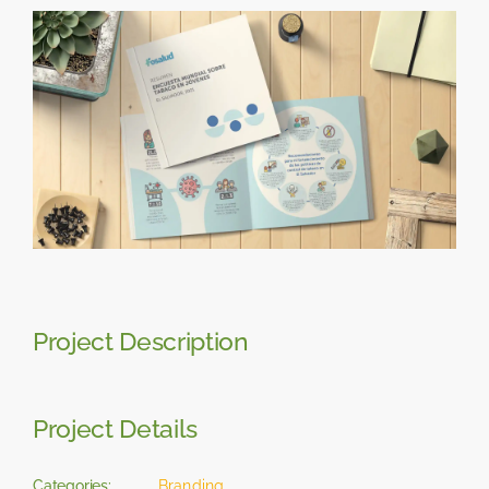
Skip
View
to
Larger
content
Image
Project Description
Project Details
Categories:
Branding