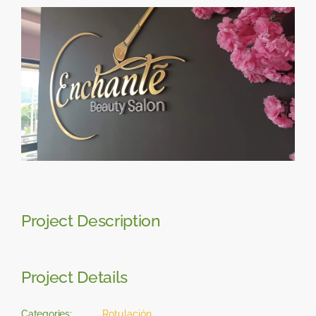
Skip
View
to
Larger
content
Image
Project Description
Project Details
Categories:
Rotulación