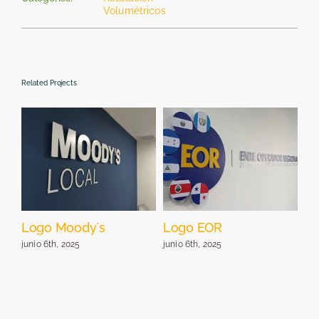
Volumétricos
Related Projects
Logo Moody´s
Logo EOR
Lo
de
junio 6th, 2025
junio 6th, 2025
jun