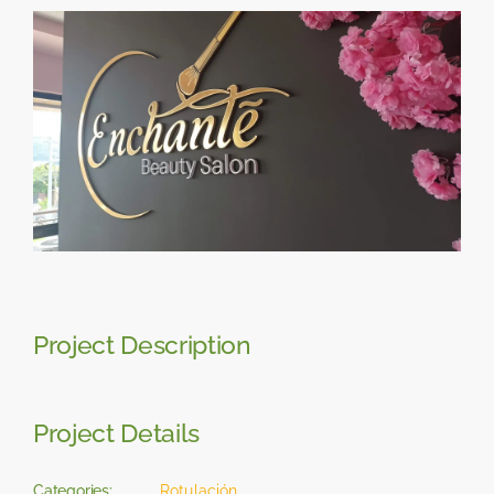
Skip
View
to
Larger
content
Image
Project Description
Project Details
Categories:
Rotulación