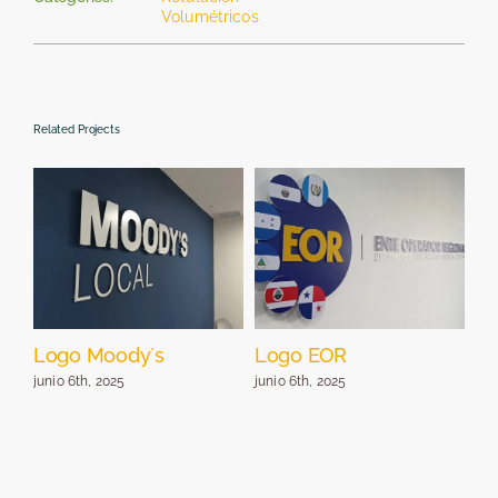
Volumétricos
Related Projects
Logo Moody´s
Logo EOR
Lo
de
junio 6th, 2025
junio 6th, 2025
jun