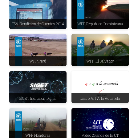
FSV Rendicion de Cuentas 2014
WFP República Dominicana
WFP Perú
WFP El Salvador
SIGET Inclusion Digital
Izalco.Art A la Acuarela
WFP Honduras
Video 25 años de la UT